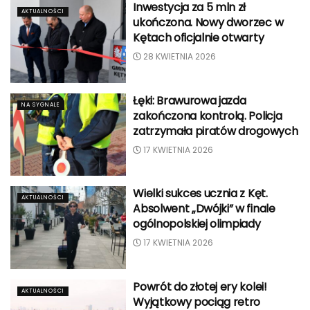
Inwestycja za 5 mln zł
AKTUALNOŚCI
ukończona. Nowy dworzec w
Kętach oficjalnie otwarty
28 KWIETNIA 2026
Łęki: Brawurowa jazda
NA SYGNALE
zakończona kontrolą. Policja
zatrzymała piratów drogowych
17 KWIETNIA 2026
Wielki sukces ucznia z Kęt.
AKTUALNOŚCI
Absolwent „Dwójki” w finale
ogólnopolskiej olimpiady
17 KWIETNIA 2026
Powrót do złotej ery kolei!
AKTUALNOŚCI
Wyjątkowy pociąg retro