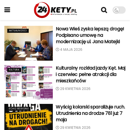
Nowa Wieś zyska lepszą drogę!
AKTUALNOŚCI
Podpisano umowę na
modernizację ul. Jana Matejki
4 MAJA 2026
Kulturalny rozkład jazdy Kęt. Maj
KULTURA
i czerwiec pełne atrakcji dla
mieszkańców
29 KWIETNIA 2026
Wyścig kolarski sparaliżuje ruch.
ECHO REGIONU
Utrudnienia na drodze 781 już 7
maja
29 KWIETNIA 2026