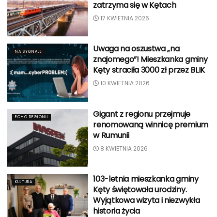
zatrzyma się w Kętach
17 KWIETNIA 2026
Uwaga na oszustwa „na
NA SYGNALE
znajomego”! Mieszkanka gminy
Kęty straciła 3000 zł przez BLIK
10 KWIETNIA 2026
Gigant z regionu przejmuje
ECHO REGIONU
renomowaną winnicę premium
w Rumunii
8 KWIETNIA 2026
103-letnia mieszkanka gminy
KULTURA
Kęty świętowała urodziny.
Wyjątkowa wizyta i niezwykła
historia życia