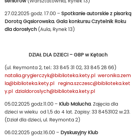
seniorów
(Warsztatownia, Rynek 13)
27.02.2025 godz. 17.00 –
Spotkanie autorskie z pisarką
Dorotą Gąsiorowska.
Gala konkursu Czytelnik Roku
dla dorosłych
(Aula, Rynek 13)
DZIAŁ DLA DZIECI – GBP w Kętach
(ul. Reymonta 2, tel.: 33 845 31 02, 33 845 28 66)
natalia.grygierczyk@biblioteka.kety.pl
weronika.zem
la@biblioteka.kety.pl
regina.szczesc@biblioteka.ket
y.pl
dzialdoroslych@biblioteka.kety.pl
05.02.2025 godz.11.00 –
Klub Malucha
. Zajęcia dla
dzieci w wieku od 1,5 do 4 lat. Zapisy: 33 8453102 w.23.
(Dział dla dzieci, ul. Reymonta 2)
06.02.2025 godz.16.00 –
Dyskusyjny Klub