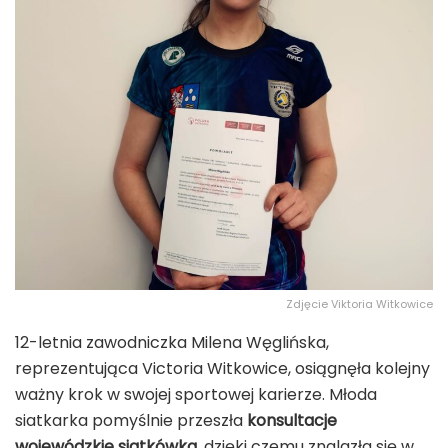
Zdjęcie Viktoria Witkowice
12-letnia zawodniczka
Milena Węglińska
,
reprezentująca
Victoria Witkowice
, osiągnęła kolejny
ważny krok w swojej sportowej karierze. Młoda
siatkarka pomyślnie przeszła
konsultacje
wojewódzkie siatkówka
, dzięki czemu znalazła się w