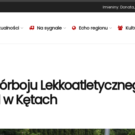
Imieniny
:
Donata
tualności
Na sygnale
Echo regionu
Kult
wórboju Lekkoatletyczne
1 w Kętach