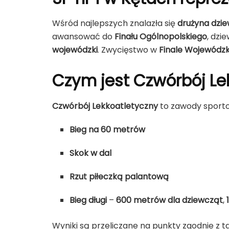
Wśród najlepszych znalazła się
drużyna dzie
awansować do
Finału Ogólnopolskiego
, dzi
wojewódzki
. Zwycięstwo w
Finale Wojewódz
Czym jest Czwórbój Le
Czwórbój Lekkoatletyczny
to zawody sporto
Bieg na 60 metrów
Skok w dal
Rzut piłeczką palantową
Bieg długi
–
600 metrów dla dziewcząt
,
Wyniki są przeliczane na punkty zgodnie z t