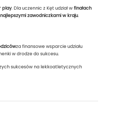
r play
. Dla uczennic z Kęt udział w
finałach
najlepszymi zawodniczkami w kraju
.
odziców
za finansowe wsparcie udziału
menki w drodze do sukcesu.
szych sukcesów na lekkoatletycznych