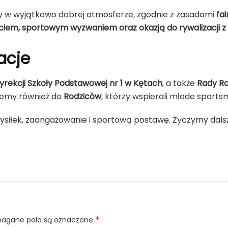
y w wyjątkowo dobrej atmosferze, zgodnie z zasadami
fai
em, sportowym wyzwaniem oraz okazją do rywalizacji z 
acje
yrekcji Szkoły Podstawowej nr 1 w Kętach
, a także
Rady R
jemy również do
Rodziców
, którzy wspierali młode sports
ysiłek, zaangażowanie i sportową postawę. Życzymy dal
gane pola są oznaczone
*