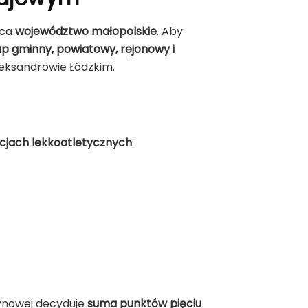
ąca
województwo małopolskie
. Aby
p gminny, powiatowy, rejonowy i
eksandrowie Łódzkim.
cjach lekkoatletycznych
:
żynowej decyduje
suma punktów pięciu