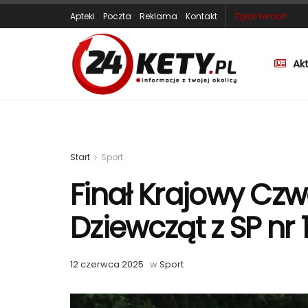
Apteki
Poczta
Reklama
Kontakt
Zgłoś temat!
Ak
Start
Sport
Finał Krajowy Cz
Dziewcząt z SP nr 
12 czerwca 2025
w
Sport