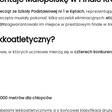
wcząt ze Szkoły Podstawowej nr 1 w Kętach
, reprezentuj
ewczęta musiały pokonać kilka szczebli eliminacyjnych:
eta
kim
zagwarantowało im miejsce w prestiżowym finale w Al
kkoatletyczny?
we, w których uczniowie mierzą się w
czterech konkuren
1000 metrów dla chłopców
abelami lekkoatletycznymi, a o końcowej klasyfikacji dru