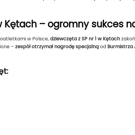
1 w Kętach – ogromny sukces n
oatletkami w Polsce,
dziewczęta z SP nr 1 w Kętach
zakoń
nione –
zespół otrzymał nagrodę specjalną
od
Burmistrza
ęt: