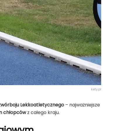
kety.pl
Czwórboju Lekkoatletycznego
– najważniejsze
yn chłopców
z całego kraju.
Krajowym