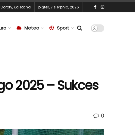
,
Doroty
,
Kajetana
piątek, 7 sierpnia, 2026
ura
Meteo
Sport
go 2025 – Sukces
0