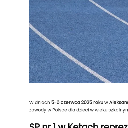
W dniach
5-6 czerwca 2025 roku
w
Aleksan
zawody w Polsce dla dzieci w wieku szkolnym.
SP nr 1 w Kętach repre