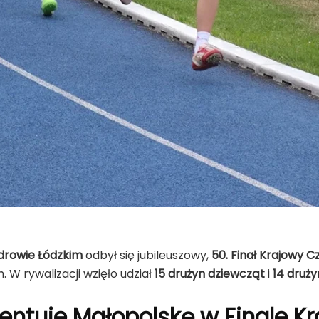
drowie Łódzkim
odbył się jubileuszowy,
50. Finał Krajowy 
 W rywalizacji wzięło udział
15 drużyn dziewcząt
i
14 druż
zentuje Małopolskę w Finale 