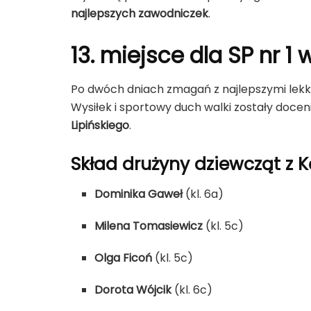
najlepszych zawodniczek
.
13. miejsce dla SP nr 
Po dwóch dniach zmagań z najlepszymi lekk
Wysiłek i sportowy duch walki zostały doce
Lipińskiego
.
Skład drużyny dziewcząt z K
Dominika Gaweł
(kl. 6a)
Milena Tomasiewicz
(kl. 5c)
Olga Ficoń
(kl. 5c)
Dorota Wójcik
(kl. 6c)