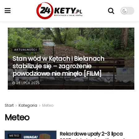
AKTUALNOŚCI
Stan wód w Kętach i Bielanach
stabilizuje się – zagrożenie
powodziowe nie minęło [FILM]
28 LIPCA 2025
Start
Kategoria
Meteo
Meteo
Rekordowe upały 2–3 lipca
METEO