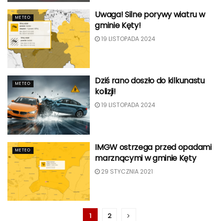
Uwaga! Silne porywy wiatru w
METEO
gminie Kęty!
19 LISTOPADA 2024
Dziś rano doszło do kilkunastu
METEO
kolizji!
19 LISTOPADA 2024
IMGW ostrzega przed opadami
METEO
marznącymi w gminie Kęty
29 STYCZNIA 2021
1
2