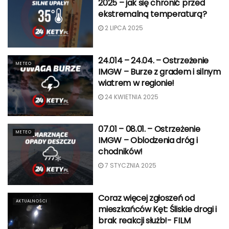
2025 – jak się chronić przed
ekstremalną temperaturą?
2 LIPCA 2025
24.014 – 24.04. – Ostrzeżenie
METEO
IMGW – Burze z gradem i silnym
wiatrem w regionie!
24 KWIETNIA 2025
07.01 – 08.01. – Ostrzeżenie
METEO
IMGW – Oblodzenia dróg i
chodników!
7 STYCZNIA 2025
Coraz więcej zgłoszeń od
AKTUALNOŚCI
mieszkańców Kęt: Śliskie drogi i
brak reakcji służb!- FILM