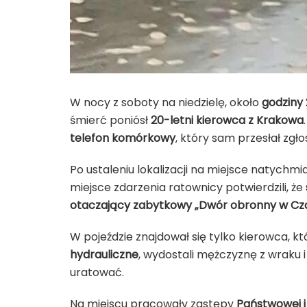
W nocy z soboty na niedzielę, około
godziny 
śmierć poniósł
20-letni kierowca z Krakowa
telefon komórkowy
, który sam przesłał zgł
Po ustaleniu lokalizacji na miejsce natychm
miejsce zdarzenia ratownicy potwierdzili, że
otaczający zabytkowy „Dwór obronny w Cz
W pojeździe znajdował się tylko kierowca, kt
hydrauliczne
, wydostali mężczyznę z wraku i
uratować.
Na miejscu pracowały zastępy
Państwowej i