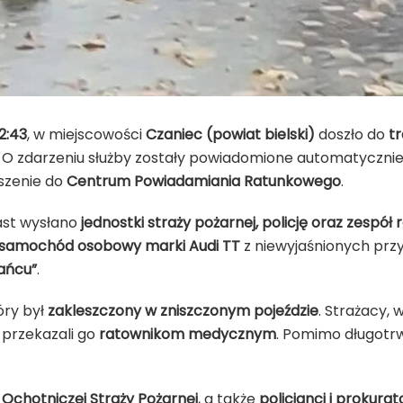
2:43
, w miejscowości
Czaniec (powiat bielski)
doszło do
t
. O zdarzeniu służby zostały powiadomione automatyczni
oszenie do
Centrum Powiadamiania Ratunkowego
.
iast wysłano
jednostki straży pożarnej, policję oraz zesp
samochód osobowy marki Audi TT
z niewyjaśnionych prz
ańcu”
.
óry był
zakleszczony w zniszczonym pojeździe
. Strażacy,
 przekazali go
ratownikom medycznym
. Pomimo długotr
 Ochotniczej Straży Pożarnej
, a także
policjanci i prokura