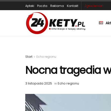
Apteki
Poczta
Reklama
Kontakt
Zgłoś temat!
Ak
Start
Echo regionu
Nocna tragedia 
3 listopada 2025
w
Echo regionu