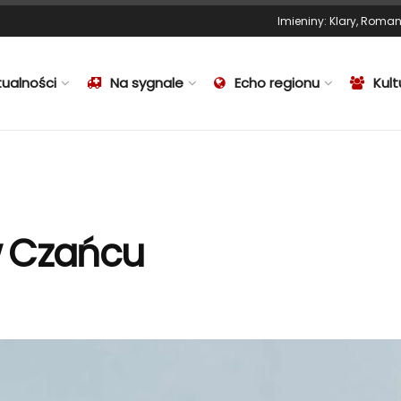
Imieniny
:
Klary
,
Roma
tualności
Na sygnale
Echo regionu
Kult
w Czańcu