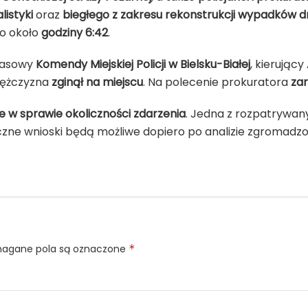
istyki
oraz
biegłego z zakresu rekonstrukcji wypadków 
no około
godziny 6:42
.
prasowy
Komendy Miejskiej Policji w Bielsku-Białej
, kierując
Mężczyzna
zginął na miejscu
. Na polecenie prokuratora
za
 w sprawie okoliczności zdarzenia
. Jedna z rozpatrywany
eczne wnioski będą możliwe dopiero po analizie zgromad
gane pola są oznaczone
*