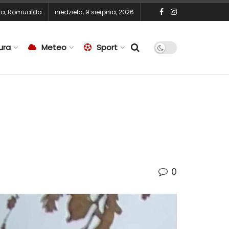
na
,
Romualda
niedziela, 9 sierpnia, 2026
ura
Meteo
Sport
0