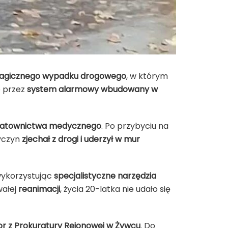
ragicznego wypadku drogowego
, w którym
e przez
system alarmowy wbudowany w
ół ratownictwa medycznego
. Po przybyciu na
yczyn
zjechał z drogi i uderzył w mur
 wykorzystując
specjalistyczne narzędzia
wałej
reanimacji
, życia 20-latka nie udało się
tor z Prokuratury Rejonowej w Żywcu
. Do