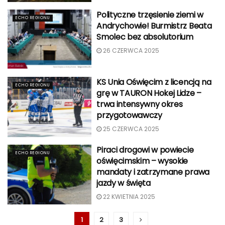
Polityczne trzęsienie ziemi w
ECHO REGIONU
Andrychowie! Burmistrz Beata
Smolec bez absolutorium
26 CZERWCA 2025
KS Unia Oświęcim z licencją na
ECHO REGIONU
grę w TAURON Hokej Lidze –
trwa intensywny okres
przygotowawczy
25 CZERWCA 2025
Piraci drogowi w powiecie
ECHO REGIONU
oświęcimskim – wysokie
mandaty i zatrzymane prawa
jazdy w święta
22 KWIETNIA 2025
1
2
3