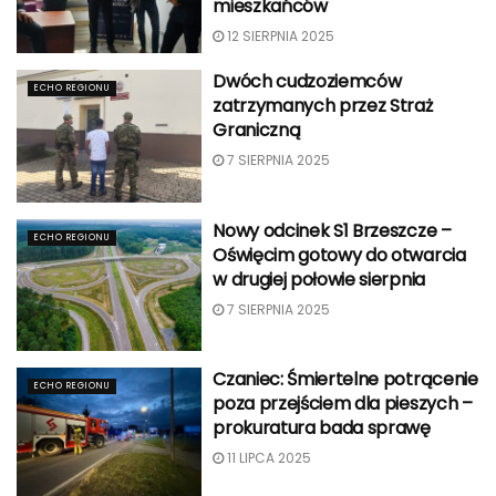
mieszkańców
12 SIERPNIA 2025
Dwóch cudzoziemców
ECHO REGIONU
zatrzymanych przez Straż
Graniczną
7 SIERPNIA 2025
Nowy odcinek S1 Brzeszcze –
ECHO REGIONU
Oświęcim gotowy do otwarcia
w drugiej połowie sierpnia
7 SIERPNIA 2025
Czaniec: Śmiertelne potrącenie
ECHO REGIONU
poza przejściem dla pieszych –
prokuratura bada sprawę
11 LIPCA 2025