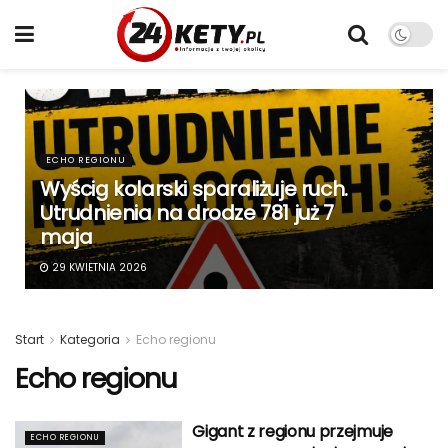
ECHO REGIONU
Wyścig kolarski sparaliżuje ruch.
Utrudnienia na drodze 781 już 7
maja
29 KWIETNIA 2026
Start
Kategoria
Echo regionu
Echo regionu
Gigant z regionu przejmuje
ECHO REGIONU