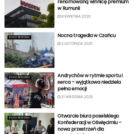
renomowaną winnicę premium
w Rumunii
8 KWIETNIA 2026
Nocna tragedia w Czańcu
ECHO REGIONU
3 LISTOPADA 2025
Andrychów w rytmie sportu i
ECHO REGIONU
serca – wyjątkowa niedziela
pełna emocji
21 WRZEŚNIA 2025
Otwarcie biura poselskiego
ECHO REGIONU
Konfederacji w Oświęcimiu –
nowa przestrzeń dla