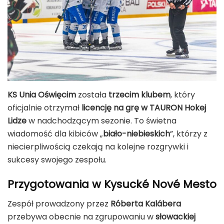
KS Unia Oświęcim
została
trzecim klubem
, który
oficjalnie otrzymał
licencję na grę w TAURON Hokej
Lidze
w nadchodzącym sezonie. To świetna
wiadomość dla kibiców „
biało-niebieskich
”, którzy z
niecierpliwością czekają na kolejne rozgrywki i
sukcesy swojego zespołu.
Przygotowania w Kysucké Nové Mesto
Zespół prowadzony przez
Róberta Kalábera
przebywa obecnie na zgrupowaniu w
słowackiej