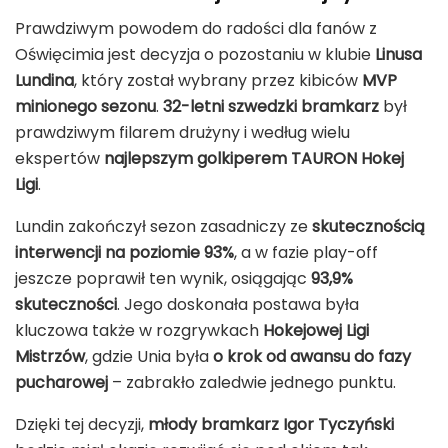
Prawdziwym powodem do radości dla fanów z
Oświęcimia jest decyzja o pozostaniu w klubie
Linusa
Lundina
, który został wybrany przez kibiców
MVP
minionego sezonu
.
32-letni szwedzki bramkarz
był
prawdziwym filarem drużyny i według wielu
ekspertów
najlepszym golkiperem TAURON Hokej
Ligi
.
Lundin zakończył sezon zasadniczy ze
skutecznością
interwencji na poziomie 93%
, a w fazie play-off
jeszcze poprawił ten wynik, osiągając
93,9%
skuteczności
. Jego doskonała postawa była
kluczowa także w rozgrywkach
Hokejowej Ligi
Mistrzów
, gdzie Unia była
o krok od awansu do fazy
pucharowej
– zabrakło zaledwie jednego punktu.
Dzięki tej decyzji,
młody bramkarz Igor Tyczyński