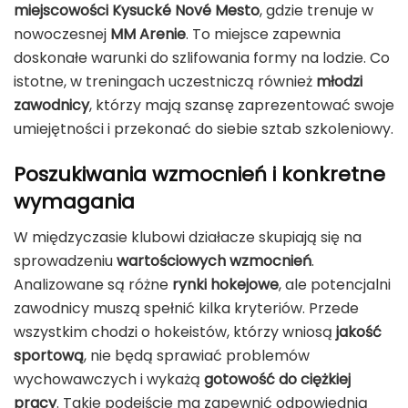
miejscowości Kysucké Nové Mesto
, gdzie trenuje w
nowoczesnej
MM Arenie
. To miejsce zapewnia
doskonałe warunki do szlifowania formy na lodzie. Co
istotne, w treningach uczestniczą również
młodzi
zawodnicy
, którzy mają szansę zaprezentować swoje
umiejętności i przekonać do siebie sztab szkoleniowy.
Poszukiwania wzmocnień i konkretne
wymagania
W międzyczasie klubowi działacze skupiają się na
sprowadzeniu
wartościowych wzmocnień
.
Analizowane są różne
rynki hokejowe
, ale potencjalni
zawodnicy muszą spełnić kilka kryteriów. Przede
wszystkim chodzi o hokeistów, którzy wniosą
jakość
sportową
, nie będą sprawiać problemów
wychowawczych i wykażą
gotowość do ciężkiej
pracy
. Takie podejście ma zapewnić odpowiednią