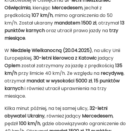
Krakowskiej w Oświęcimiu
51-letni mieszkaniec
Oświęcimia
, kierując
Mercedesem
, jechał z
prędkością
107 km/h
, mimo ograniczenia do 50
km/h. Został ukarany
mandatem 1500 zł
, otrzymał
13
punktów karnych
oraz utracił prawo jazdy na
trzy
miesiące
.
W
Niedzielę Wielkanocną (20.04.2025)
, na ulicy Unii
Europejskiej,
30-letni kierowca z Katowic
jadący
Oplem
został zatrzymany za jazdę z prędkością
135
km/h
przy limicie 40 km/h. Ze względu na
recydywę
,
otrzymał
mandat w wysokości 5000 zł
,
15 punktów
karnych
i również utracił uprawnienia na trzy
miesiące.
Kilka minut później, na tej samej ulicy,
32-letni
obywatel Ukrainy
, również jadący
Mercedesem
,
pędził
100 km/h
, gdzie obowiązywało ograniczenie do