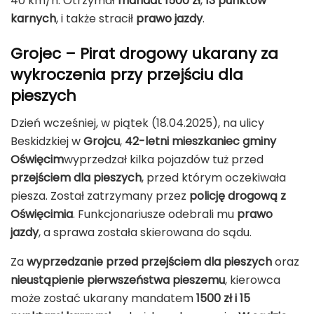
40 km/h. Otrzymał
mandat 1500 zł
,
13 punktów
karnych
, i także stracił
prawo jazdy
.
Grojec – Pirat drogowy ukarany za
wykroczenia przy przejściu dla
pieszych
Dzień wcześniej, w piątek (18.04.2025), na ulicy
Beskidzkiej w
Grojcu
,
42-letni mieszkaniec gminy
Oświęcim
wyprzedzał kilka pojazdów tuż przed
przejściem dla pieszych
, przed którym oczekiwała
piesza. Został zatrzymany przez
policję drogową z
Oświęcimia
. Funkcjonariusze odebrali mu
prawo
jazdy
, a sprawa została skierowana do sądu.
Za
wyprzedzanie przed przejściem dla pieszych
oraz
nieustąpienie pierwszeństwa pieszemu
, kierowca
może zostać ukarany mandatem
1500 zł i 15