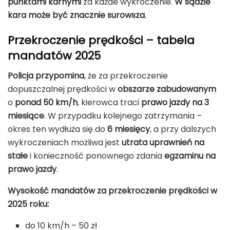
punktami karnymi
za każde wykroczenie.
W sądzie
kara może być znacznie surowsza
.
Przekroczenie prędkości – tabela
mandatów 2025
Policja przypomina
, że za przekroczenie
dopuszczalnej prędkości w
obszarze zabudowanym
o
ponad 50 km/h
, kierowca traci
prawo jazdy na 3
miesiące
. W przypadku kolejnego zatrzymania –
okres ten wydłuża się do
6 miesięcy
, a przy dalszych
wykroczeniach możliwa jest
utrata uprawnień na
stałe
i konieczność ponownego zdania
egzaminu na
prawo jazdy
.
Wysokość mandatów za przekroczenie prędkości w
2025 roku:
do 10 km/h – 50 zł