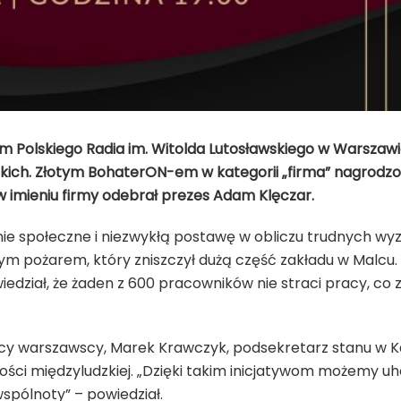
 Polskiego Radia im. Witolda Lutosławskiego w Warszawie
ch. Złotym BohaterON-em w kategorii „firma” nagrodzo
w imieniu firmy odebrał prezes Adam Klęczar.
e społeczne i niezwykłą postawę w obliczu trudnych wyz
ym pożarem, który zniszczył dużą część zakładu w Malcu
edział, że żaden z 600 pracowników nie straci pracy, co 
ńcy warszawscy, Marek Krawczyk, podsekretarz stanu w Kan
ności międzyludzkiej. „Dzięki takim inicjatywom możemy 
spólnoty” – powiedział.