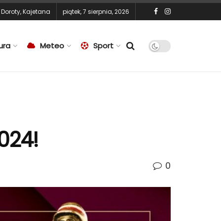
,
Doroty
,
Kajetana
piątek, 7 sierpnia, 2026
ura
Meteo
Sport
024!
0