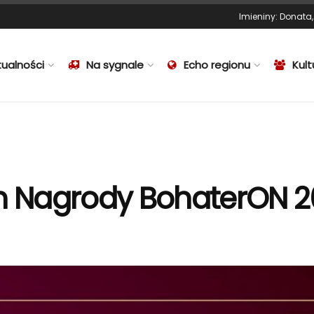
Imieniny
:
Donata
tualności
Na sygnale
Echo regionu
Kult
 Nagrody BohaterON 2