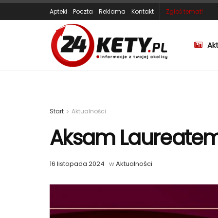
Apteki
Poczta
Reklama
Kontakt
Zgłoś temat!
Ak
Start
Aktualności
Aksam Laureatem
16 listopada 2024
w
Aktualności