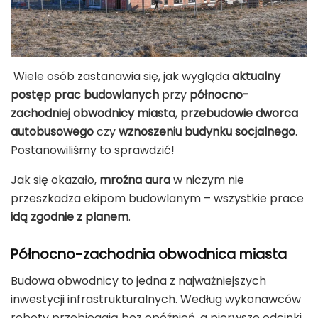
Wiele osób zastanawia się, jak wygląda
aktualny
postęp prac budowlanych
przy
północno-
zachodniej obwodnicy miasta
,
przebudowie dworca
autobusowego
czy
wznoszeniu budynku socjalnego
.
Postanowiliśmy to sprawdzić!
Jak się okazało,
mroźna aura
w niczym nie
przeszkadza ekipom budowlanym – wszystkie prace
idą zgodnie z planem
.
Północno-zachodnia obwodnica miasta
Budowa obwodnicy to jedna z najważniejszych
inwestycji infrastrukturalnych. Według wykonawców
roboty przebiegają bez opóźnień, a pierwsze odcinki