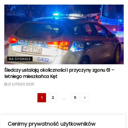
NA SYGNALE
Śledczy ustalają okoliczności i przyczyny zgonu 61 –
letniego mieszkańca Kęt
21 LUTEGO 2025
1
2
…
5
Cenimy prywatność użytkowników