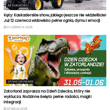
AKTUALNOŚCI
Kęty: Kaskaderskie show, jakiego jeszcze nie widzieliście!
Już 12 czerwca widowisko pełne ognia, dymu i emocji
11 CZERWCA 2025
SPONSOROWANE
Zatorland zaprasza na Dzień Dziecka, który nie
wyklucza. Rodzinne święto pełne radości, magii i
integracji
30 MAJA 2025