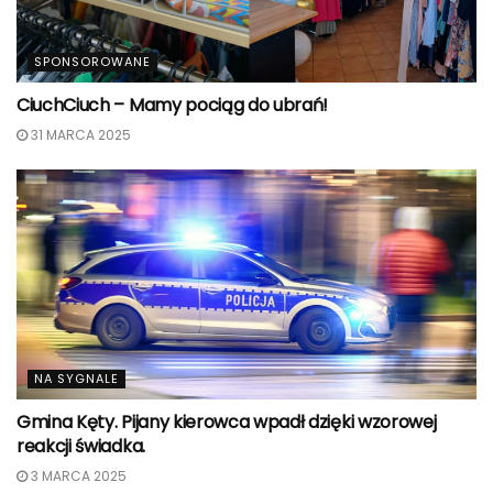
SPONSOROWANE
CiuchCiuch – Mamy pociąg do ubrań!
31 MARCA 2025
NA SYGNALE
Gmina Kęty. Pijany kierowca wpadł dzięki wzorowej
reakcji świadka.
3 MARCA 2025