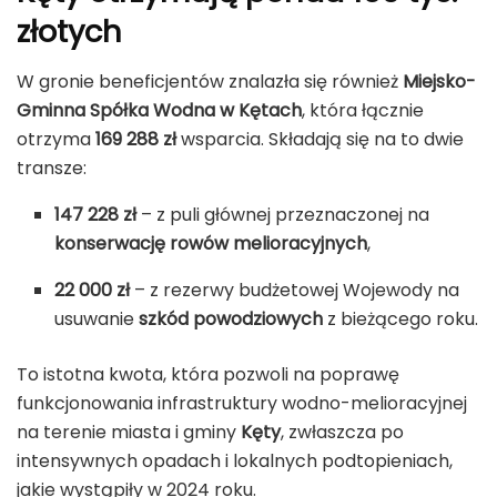
złotych
W gronie beneficjentów znalazła się również
Miejsko-
Gminna Spółka Wodna w Kętach
, która łącznie
otrzyma
169 288 zł
wsparcia. Składają się na to dwie
transze:
147 228 zł
– z puli głównej przeznaczonej na
konserwację rowów melioracyjnych
,
22 000 zł
– z rezerwy budżetowej Wojewody na
usuwanie
szkód powodziowych
z bieżącego roku.
To istotna kwota, która pozwoli na poprawę
funkcjonowania infrastruktury wodno-melioracyjnej
na terenie miasta i gminy
Kęty
, zwłaszcza po
intensywnych opadach i lokalnych podtopieniach,
jakie wystąpiły w 2024 roku.