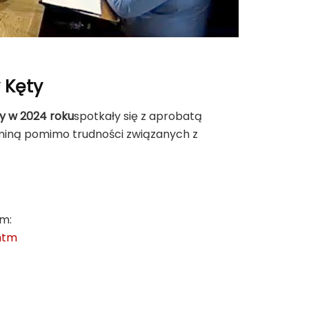
 Kęty
y w 2024 roku
spotkały się z aprobatą
miną pomimo trudności związanych z
em:
htm