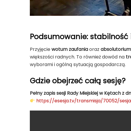
Podsumowanie: stabilność 
Przyjęcie
wotum zaufania
oraz
absolutorium
większości radnych. To również dowód na
tr
wyborami i ogólną sytuacją gospodarczą.
Gdzie obejrzeć całą sesję?
Pełny zapis sesji Rady Miejskiej w Kętach z 
https://esesja.tv/transmisja/70052/se