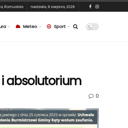
na
,
Romualda
niedziela, 9 sierpnia, 2026
ura
Meteo
Sport
 i absolutorium
0