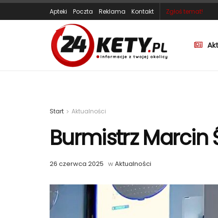
Apteki
Poczta
Reklama
Kontakt
Zgłoś temat!
Ak
Start
Aktualności
Burmistrz Marcin 
26 czerwca 2025
w
Aktualności