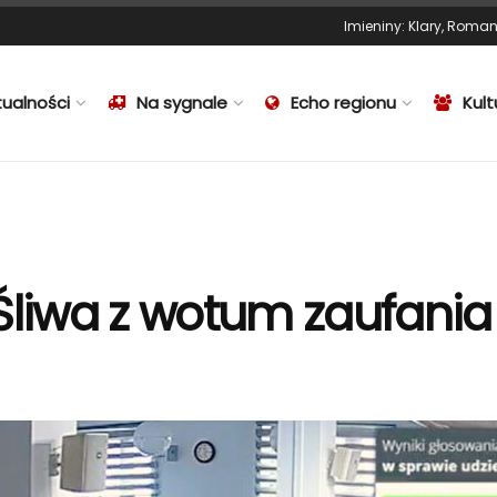
Imieniny
:
Klary
,
Roma
tualności
Na sygnale
Echo regionu
Kult
Śliwa z wotum zaufania