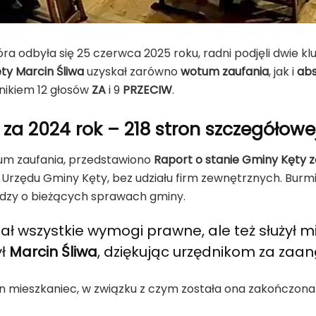
tóra odbyła się 25 czerwca 2025 roku, radni podjęli dwie
ty Marcin Śliwa
uzyskał zarówno
wotum zaufania
, jak i
abs
nikiem 12 głosów
ZA
i 9
PRZECIW
.
za 2024 rok – 218 stron szczegółowe
um zaufania, przedstawiono
Raport o stanie Gminy Kęty z
rzędu Gminy Kęty, bez udziału firm zewnętrznych. Burmistr
edzy o bieżących sprawach gminy.
iał wszystkie wymogi prawne, ale też służył
ył
Marcin Śliwa
, dziękując urzędnikom za zaa
en mieszkaniec, w związku z czym została ona zakończona