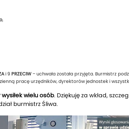
o
,
ZA
i 9
PRZECIW
– uchwała została przyjęta. Burmistrz p
dzienną pracę urzędników, dyrektorów jednostek i wszys
 wysiłek wielu osób
. Dziękuję za wkład, szcze
iał burmistrz Śliwa.