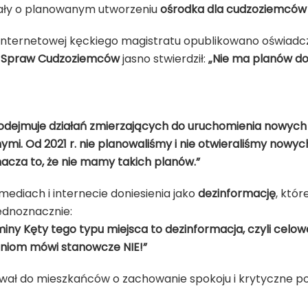
ygnały o planowanym utworzeniu
ośrodka dla cudzoziemców
 internetowej kęckiego magistratu opublikowano oświadc
 Spraw Cudzoziemców
jasno stwierdził:
„Nie ma planów d
odejmuje działań zmierzających do uruchomienia nowyc
nymi. Od 2021 r. nie planowaliśmy i nie otwieraliśmy nowy
nacza to, że nie mamy takich planów.”
mediach i internecie doniesienia jako
dezinformację
, któ
ednoznacznie:
iny Kęty tego typu miejsca to dezinformacja, czyli celow
aniom mówi stanowcze NIE!”
ował do mieszkańców o zachowanie spokoju i krytyczne po