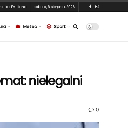
inika
,
Emiliana
sobota, 8 sierpnia, 2026
ura
Meteo
Sport
emat: nielegalni
0