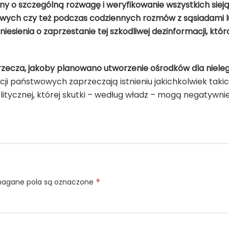
y o szczególną rozwagę i weryfikowanie wszystkich sieją
ch czy też podczas codziennych rozmów z sąsiadami lub
esienia o zaprzestanie tej szkodliwej dezinformacji, któ
cza, jakoby planowano utworzenie ośrodków dla nielegal
ji państwowych zaprzeczają istnieniu jakichkolwiek takich
ycznej, której skutki – według władz – mogą negatywnie o
gane pola są oznaczone
*