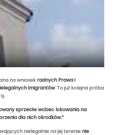
łana na wniosek
radnych Prawa i
ielegalnych imigrantów
. To już kolejna próba
rą.
owany sprzeciw wobec lokowania na
orzenia dla nich ośrodków.”
wających nielegalnie na jej terenie
nie