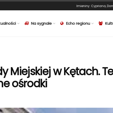
Imieniny
:
Cypriana
,
Dom
tualności
Na sygnale
Echo regionu
Kult
y Miejskiej w Kętach. T
me ośrodki