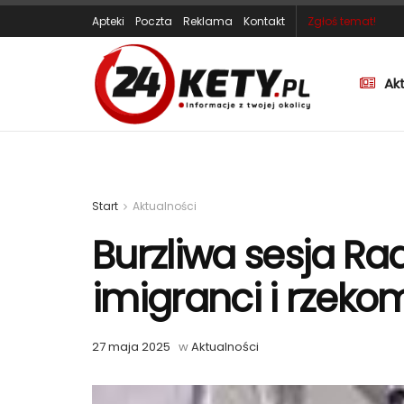
Apteki
Poczta
Reklama
Kontakt
Zgłoś temat!
Ak
Start
Aktualności
Burzliwa sesja Rad
imigranci i rzeko
27 maja 2025
w
Aktualności