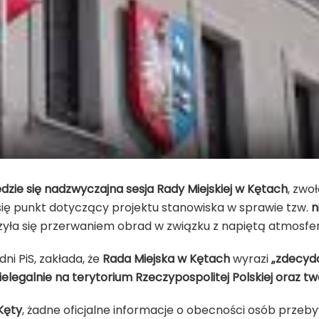
zie się nadzwyczajna sesja Rady Miejskiej w Kętach
, zwo
się punkt dotyczący projektu stanowiska w sprawie tzw.
n
zyła się przerwaniem obrad w związku z napiętą atmosfe
ni PiS, zakłada, że
Rada Miejska w Kętach
wyrazi
„zdecyd
egalnie na terytorium Rzeczypospolitej Polskiej oraz tw
Kęty
, żadne oficjalne informacje o obecności osób przeby