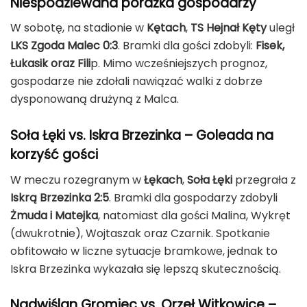
Niespodziewana porażka gospodarzy
W sobotę, na stadionie w
Kętach
,
TS Hejnał Kęty
uległ
LKS Zgoda Malec
0:3
. Bramki dla gości zdobyli:
Fisek,
Łukasik oraz Fili
p. Mimo wcześniejszych prognoz,
gospodarze nie zdołali nawiązać walki z dobrze
dysponowaną drużyną z Malca.
Soła Łęki vs. Iskra Brzezinka – Goleada na
korzyść gości
W meczu rozegranym w
Łękach
,
Soła Łęki
przegrała z
Iskrą Brzezinka 2:5
. Bramki dla gospodarzy zdobyli
Żmuda i Matejka
, natomiast dla gości Malina, Wykręt
(dwukrotnie), Wojtaszak oraz Czarnik. Spotkanie
obfitowało w liczne sytuacje bramkowe, jednak to
Iskra Brzezinka wykazała się lepszą skutecznością.
Nadwiślan Gromiec vs. Orzeł Witkowice –