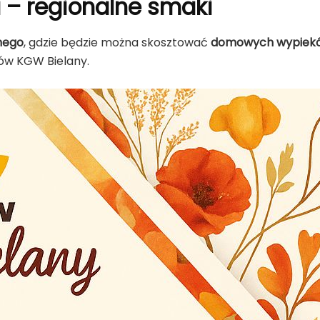
 – regionalne smaki
nego
, gdzie będzie można skosztować
domowych wypiek
ów KGW Bielany.