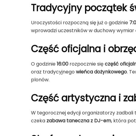
Tradycyjny początek ś
Uroczystości rozpoczną się już o godzinie
7:
wprowadzi uczestników w duchowy wymiar 
Część oficjalna i obrz
O godzinie
16:00
rozpocznie się
część oficja
oraz tradycyjnego
wieńca dożynkowego
. T
plonów.
Część artystyczna i z
W tegorocznej edycji organizatorzy zadbali 
czeka
zabawa taneczna z DJ-em
, która po