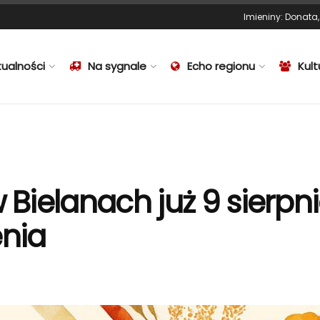
Imieniny
:
Donata
tualności
Na sygnale
Echo regionu
Kult
w Bielanach już 9 sierp
nia