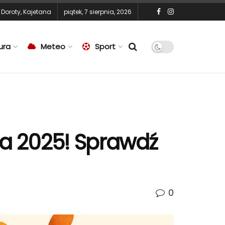
,
Doroty
,
Kajetana
piątek, 7 sierpnia, 2026
ura
Meteo
Sport
nia 2025! Sprawdź
0