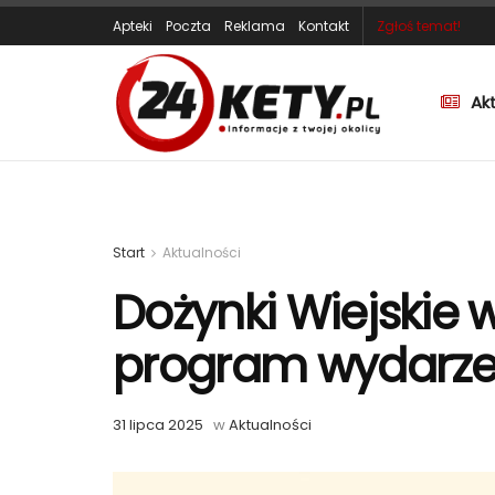
Apteki
Poczta
Reklama
Kontakt
Zgłoś temat!
Ak
Start
Aktualności
Dożynki Wiejskie 
program wydarze
31 lipca 2025
w
Aktualności