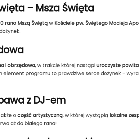
więta – Msza Święta
00 rano Mszą Świętą
w
Kościele pw. Świętego Macieja Apo
dożynek.
ędowa
lna i obrzędowa
, w trakcie której nastąpi
uroczyste powita
en element programu to prawdziwe serce dożynek – wyraz 
abawa z DJ-em
także o
część artystyczną
, w której wystąpią
lokalne zesp
trwa aż do białego rana!