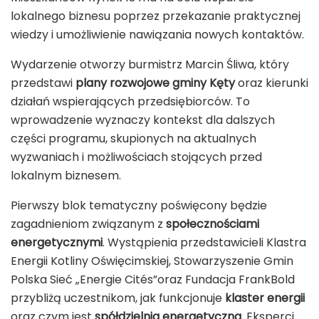
lokalnego biznesu poprzez przekazanie praktycznej
wiedzy i umożliwienie nawiązania nowych kontaktów.
Wydarzenie otworzy burmistrz
Marcin Śliwa
, który
przedstawi
plany rozwojowe gminy Kęty
oraz kierunki
działań wspierających przedsiębiorców. To
wprowadzenie wyznaczy kontekst dla dalszych
części programu, skupionych na aktualnych
wyzwaniach i możliwościach stojących przed
lokalnym biznesem.
Pierwszy blok tematyczny poświęcony będzie
zagadnieniom związanym z
społecznościami
energetycznymi
. Wystąpienia przedstawicieli
Klastra
Energii Kotliny Oświęcimskiej
,
Stowarzyszenie Gmin
Polska Sieć „Energie Cités”
oraz
Fundacja FrankBold
przybliżą uczestnikom, jak funkcjonuje
klaster energii
oraz czym jest
spółdzielnia energetyczna
. Eksperci