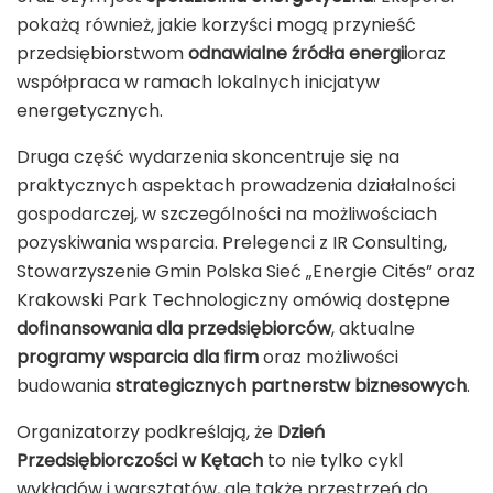
pokażą również, jakie korzyści mogą przynieść
przedsiębiorstwom
odnawialne źródła energii
oraz
współpraca w ramach lokalnych inicjatyw
energetycznych.
Druga część wydarzenia skoncentruje się na
praktycznych aspektach prowadzenia działalności
gospodarczej, w szczególności na możliwościach
pozyskiwania wsparcia. Prelegenci z
IR Consulting
,
Stowarzyszenie Gmin Polska Sieć „Energie Cités”
oraz
Krakowski Park Technologiczny
omówią dostępne
dofinansowania dla przedsiębiorców
, aktualne
programy wsparcia dla firm
oraz możliwości
budowania
strategicznych partnerstw biznesowych
.
Organizatorzy podkreślają, że
Dzień
Przedsiębiorczości w Kętach
to nie tylko cykl
wykładów i warsztatów, ale także przestrzeń do