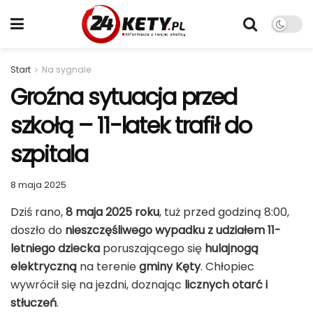
Start
Na sygnale
Groźna sytuacja przed
szkołą – 11-latek trafił do
szpitala
8 maja 2025
Dziś rano,
8 maja 2025 roku
, tuż przed godziną 8:00,
doszło do
nieszczęśliwego wypadku z udziałem 11-
letniego dziecka
poruszającego się
hulajnogą
elektryczną
na terenie
gminy Kęty
. Chłopiec
wywrócił się na jezdni, doznając
licznych otarć i
stłuczeń
.