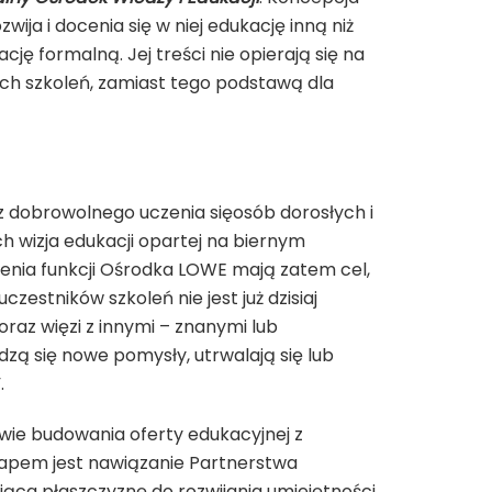
ozwija i docenia się w niej edukację inną niż
ję formalną. Jej treści nie opierają się na
h szkoleń, zamiast tego podstawą dla
cz dobrowolnego uczenia sięosób dorosłych i
ch wizja edukacji opartej na biernym
nienia funkcji Ośrodka LOWE mają zatem cel,
estników szkoleń nie jest już dzisiaj
raz więzi z innymi – znanymi lub
odzą się nowe pomysły, utrwalają się lub
.
wie budowania oferty edukacyjnej z
tapem jest nawiązanie Partnerstwa
dająca płaszczyznę do rozwijania umiejętności