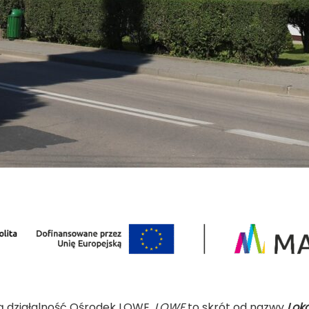
ją działalność Ośrodek LOWE.
LOWE
to skrót od nazwy
Lok