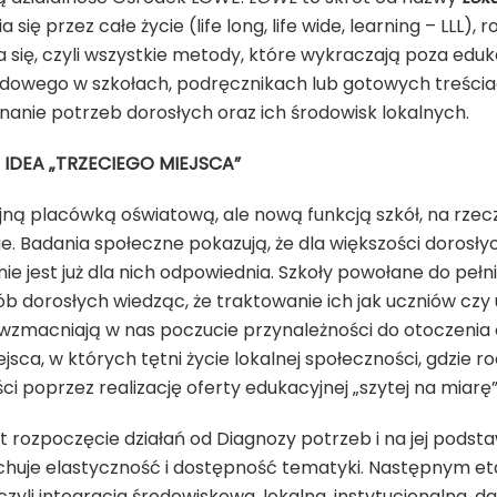
się przez całe życie (life long, life wide, learning – LLL), r
się, czyli wszystkie metody, które wykraczają poza edukac
dowego w szkołach, podręcznikach lub gotowych treściac
znanie potrzeb dorosłych oraz ich środowisk lokalnych.
 IDEA „TRZECIEGO MIEJSCA”
ejną placówką oświatową, ale nową funkcją szkół, na rze
ie. Badania społeczne pokazują, że dla większości dorosły
e jest już dla nich odpowiednia. Szkoły powołane do peł
dorosłych wiedząc, że traktowanie ich jak uczniów czy ucz
 wzmacniają w nas poczucie przynależności do otoczenia o
jsca, w których tętni życie lokalnej społeczności, gdzie r
 poprzez realizację oferty edukacyjnej „szytej na miarę”
rozpoczęcie działań od Diagnozy potrzeb i na jej podsta
chuje elastyczność i dostępność tematyki. Następnym e
 czyli integracja środowiskowa, lokalna, instytucjonalna, 