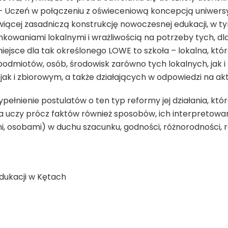
 – Uczeń w połączeniu z oświeceniową koncepcją uniwersyte
owiącej zasadniczą konstrukcję nowoczesnej edukacji, w 
nkowaniami lokalnymi i wrażliwością na potrzeby tych, dla
ejsce dla tak określonego LOWE to szkoła – lokalna, która
, podmiotów, osób, środowisk zarówno tych lokalnych, jak
jak i zbiorowym, a także działających w odpowiedzi na ak
pełnienie postulatów o ten typ reformy jej działania, kt
która uczy prócz faktów również sposobów, ich interpretowa
i, osobami) w duchu szacunku, godności, różnorodności, r
dukacji w Kętach