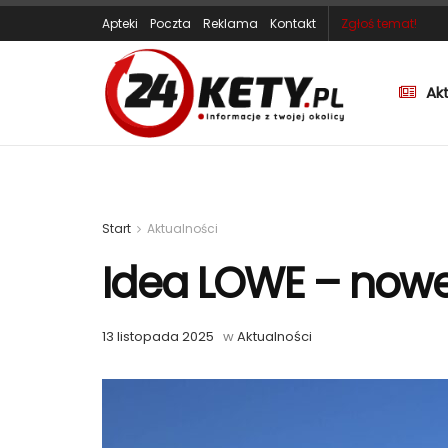
Apteki
Poczta
Reklama
Kontakt
Zgłoś temat!
Ak
Start
Aktualności
Idea LOWE – nowe
13 listopada 2025
w
Aktualności