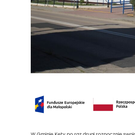
W Gminie Kęty po raz drugi rozpocznie swo