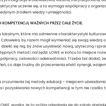
raktyczne uczenie się, a to wymaga współpracy z organiz
 jedynym źródłem wiedzy i umiejętności.
 KOMPETENCJI, WAŻNYCH PRZEZ CAŁE ŻYCIE.
 lokalnym, które ma odmienne charakterystyki kulturowe
a Człowieka, by razem mogli wymieniać się swoją wiedzą o 
dzielić się nią, by znów uzyskiwać nową, użyteczną i s
stępnych metod i narzędzi. LOWE w końcu to miejsce roz
 współpracy, celowości i adekwatności. Trzeba też dodać, 
eń, co daje trudny do przecenienia efekt synergii, wza
a zrozumienia tej metody edukacji – miejscem uświadami
a i pozyskiwania nowych kompetencji, w tym nie rzadko te
 LOWE, wynika, że to próba odwołania się do szkoły ateński