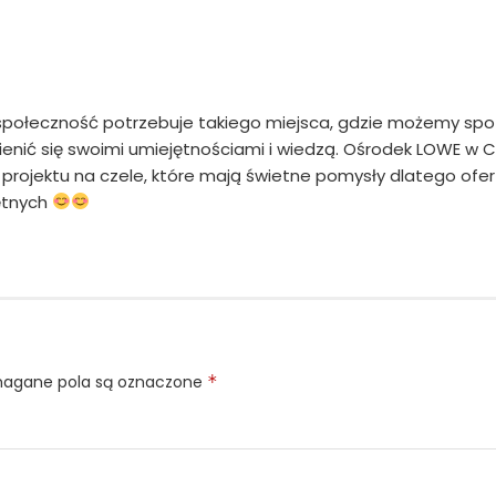
 społeczność potrzebuje takiego miejsca, gdzie możemy spot
nić się swoimi umiejętnościami i wiedzą. Ośrodek LOWE w CK
projektu na czele, które mają świetne pomysły dlatego ofe
hętnych
gane pola są oznaczone
*