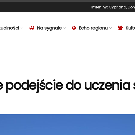
Imieniny
:
Cypriana
,
Dom
tualności
Na sygnale
Echo regionu
Kult
 podejście do uczenia 