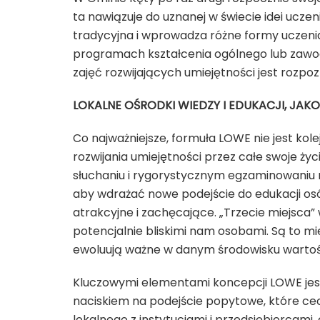
ta nawiązuje do uznanej w świecie idei uczenia 
tradycyjna i wprowadza różne formy uczenia 
programach kształcenia ogólnego lub zawo
zajęć rozwijających umiejętności jest rozpo
LOKALNE OŚRODKI WIEDZY I EDUKACJI, JAKO
Co najważniejsze, formuła LOWE nie jest kol
rozwijania umiejętności przez całe swoje życ
słuchaniu i rygorystycznym egzaminowaniu ni
aby wdrażać nowe podejście do edukacji osób 
atrakcyjne i zachęcające. „Trzecie miejsca”
potencjalnie bliskimi nam osobami. Są to mie
ewoluują ważne w danym środowisku wartości
Kluczowymi elementami koncepcji LOWE jest 
naciskiem na podejście popytowe, które ce
lokalnego z instytucjami i przedsiębiorcami,