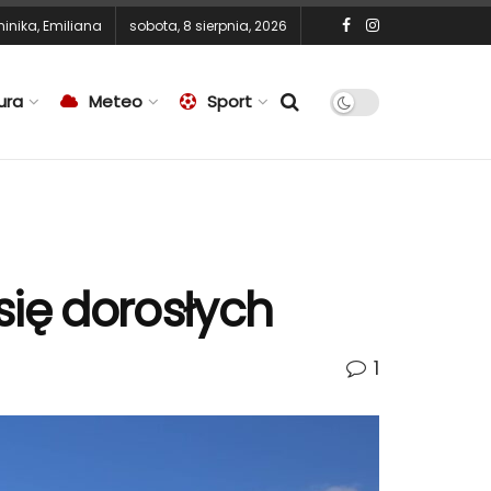
inika
,
Emiliana
sobota, 8 sierpnia, 2026
ura
Meteo
Sport
się dorosłych
1