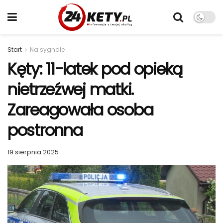
Start
Na sygnale
Kęty: 11-latek pod opieką
nietrzeźwej matki.
Zareagowała osoba
postronna
19 sierpnia 2025