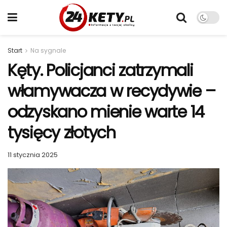
Start
Na sygnale
Kęty. Policjanci zatrzymali
włamywacza w recydywie –
odzyskano mienie warte 14
tysięcy złotych
11 stycznia 2025