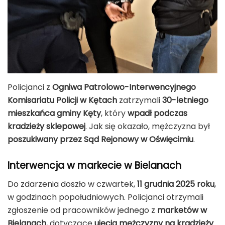
Policjanci z
Ogniwa Patrolowo-Interwencyjnego
Komisariatu Policji w Kętach
zatrzymali
30-letniego
mieszkańca gminy Kęty
, który
wpadł podczas
kradzieży sklepowej
. Jak się okazało, mężczyzna był
poszukiwany przez Sąd Rejonowy w Oświęcimiu
.
Interwencja w markecie w Bielanach
Do zdarzenia doszło w czwartek,
11 grudnia 2025 roku
,
w godzinach popołudniowych. Policjanci otrzymali
zgłoszenie od pracowników jednego z
marketów w
Bielanach
, dotyczące
ujęcia mężczyzny na kradzieży