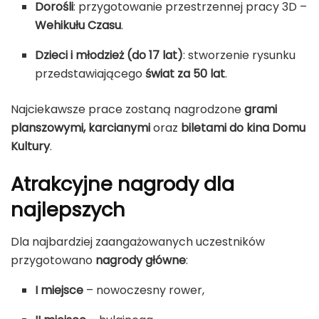
Dorośli
: przygotowanie przestrzennej pracy 3D –
Wehikułu Czasu
.
Dzieci i młodzież (do 17 lat)
: stworzenie rysunku
przedstawiającego
świat za 50 lat
.
Najciekawsze prace zostaną nagrodzone
grami
planszowymi, karcianymi
oraz
biletami do kina Domu
Kultury
.
Atrakcyjne nagrody dla
najlepszych
Dla najbardziej zaangażowanych uczestników
przygotowano
nagrody główne
:
I miejsce
– nowoczesny rower,