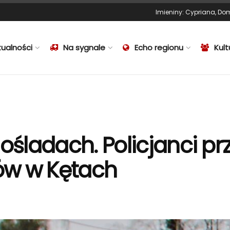
Imieniny
:
Cypriana
,
Dom
tualności
Na sygnale
Echo regionu
Kult
ośladach. Policjanci pr
ów w Kętach