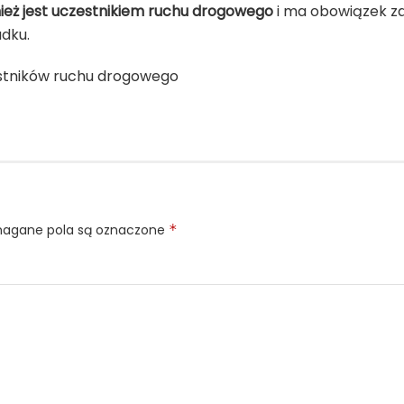
ież jest uczestnikiem ruchu drogowego
i ma obowiązek z
dku.
estników ruchu drogowego
gane pola są oznaczone
*