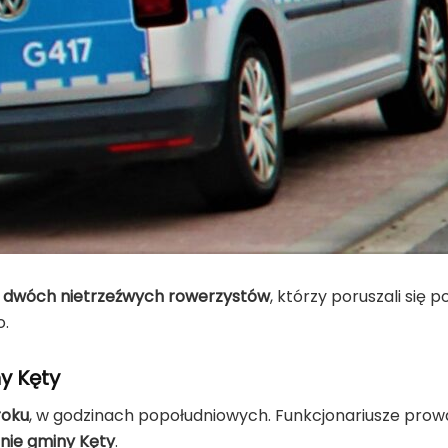
i
dwóch nietrzeźwych rowerzystów
, którzy poruszali się 
o.
y Kęty
roku
, w godzinach popołudniowych. Funkcjonariusze prowa
nie gminy Kęty
.