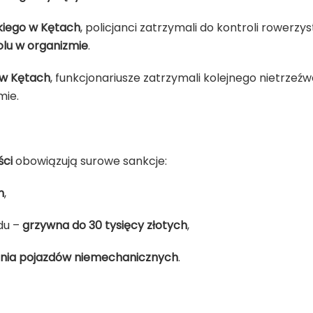
skiego w Kętach
, policjanci zatrzymali do kontroli rowerzys
olu w organizmie
.
a w Kętach
, funkcjonariusze zatrzymali kolejnego nietrzeźw
mie.
ści
obowiązują surowe sankcje:
h
,
du –
grzywna do 30 tysięcy złotych
,
nia pojazdów niemechanicznych
.