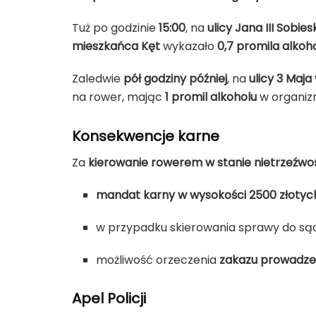
Tuż po godzinie
15:00
, na
ulicy Jana III Sobie
mieszkańca Kęt
wykazało
0,7 promila alkoh
Zaledwie
pół godziny później
, na
ulicy 3 Maj
na rower, mając
1 promil alkoholu
w organiz
Konsekwencje karne
Za
kierowanie rowerem w stanie nietrzeźwo
mandat karny w wysokości 2500 złotyc
w przypadku skierowania sprawy do są
możliwość orzeczenia
zakazu prowadze
Apel Policji