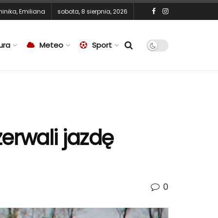
inika
,
Emiliana
sobota, 8 sierpnia, 2026
ura
Meteo
Sport
zerwali jazdę
0