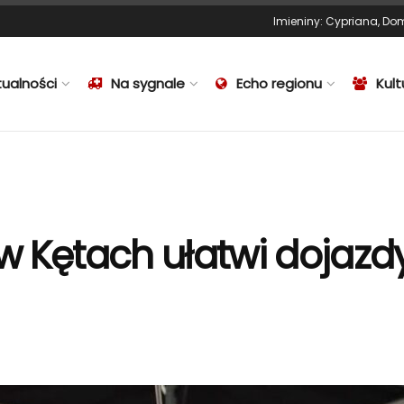
Imieniny
:
Cypriana
,
Dom
tualności
Na sygnale
Echo regionu
Kult
 Kętach ułatwi dojazdy