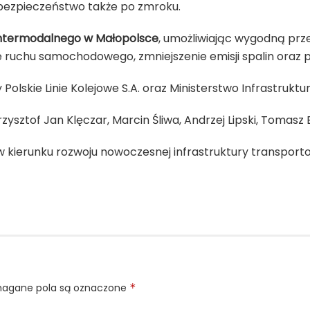
 bezpieczeństwo także po zmroku.
intermodalnego w Małopolsce
, umożliwiając wygodną prz
e ruchu samochodowego, zmniejszenie emisji spalin oraz 
y
Polskie Linie Kolejowe S.A.
oraz
Ministerstwo Infrastruktu
rzysztof Jan Klęczar
,
Marcin Śliwa
,
Andrzej Lipski
,
Tomasz 
 w kierunku rozwoju nowoczesnej infrastruktury transpor
gane pola są oznaczone
*