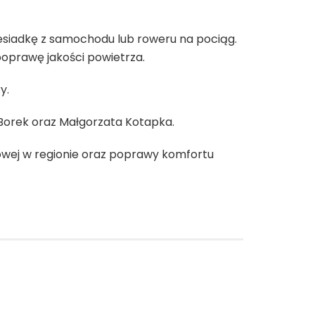
esiadkę z samochodu lub roweru na pociąg.
poprawę jakości powietrza.
ry
.
Borek
oraz
Małgorzata Kotapka
.
towej w regionie oraz poprawy komfortu