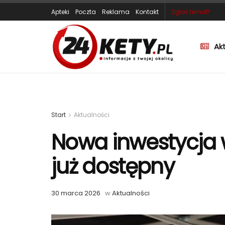
Apteki
Poczta
Reklama
Kontakt
Zgłoś temat!
Ak
Start
Aktualności
Nowa inwestycja w
już dostępny
30 marca 2026
w
Aktualności