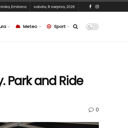
inika
,
Emiliana
sobota, 8 sierpnia, 2026
ura
Meteo
Sport
. Park and Ride
0