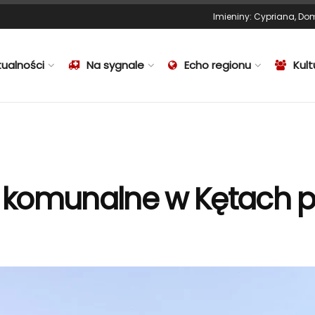
Imieniny
:
Cypriana
,
Dom
tualności
Na sygnale
Echo regionu
Kult
 komunalne w Kętach p