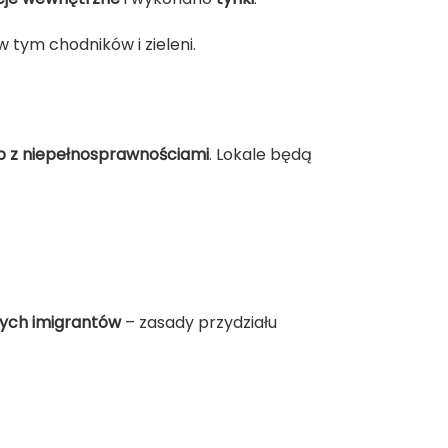
 w tym chodników i zieleni.
b z niepełnosprawnościami
. Lokale będą
nych imigrantów
– zasady przydziału