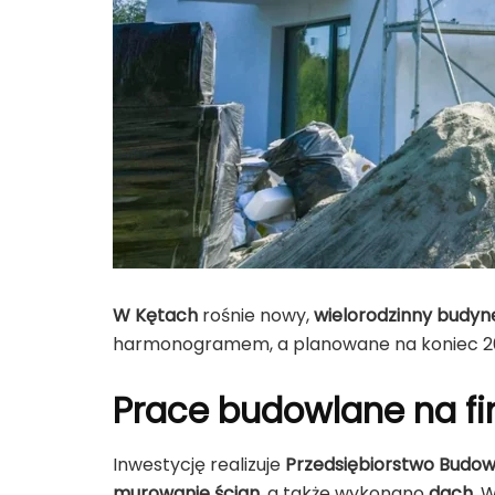
W Kętach
rośnie nowy,
wielorodzinny budy
harmonogramem, a planowane na koniec 2
Prace budowlane na fi
Inwestycję realizuje
Przedsiębiorstwo Budow
murowanie ścian
, a także wykonano
dach
. 