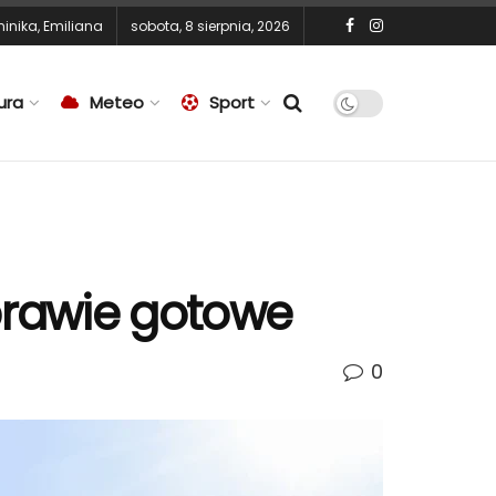
inika
,
Emiliana
sobota, 8 sierpnia, 2026
ura
Meteo
Sport
rawie gotowe
0