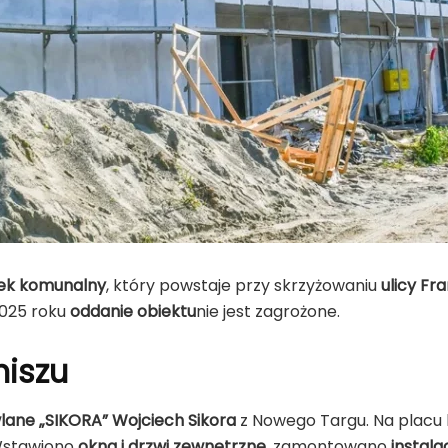
nek komunalny
, który powstaje przy skrzyżowaniu
ulicy Fra
025 roku
oddanie obiektu
nie jest zagrożone.
niszu
lane „SIKORA” Wojciech Sikora
z Nowego Targu. Na placu
Wstawiono
okna i drzwi zewnętrzne
, zamontowano
instal