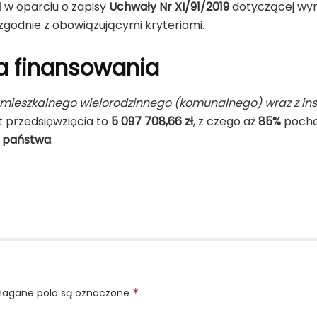
 w oparciu o zapisy
Uchwały Nr XI/91/2019
dotyczącej wyn
zgodnie z obowiązującymi kryteriami.
ła finansowania
eszkalnego wielorodzinnego (komunalnego) wraz z insta
t przedsięwzięcia to
5 097 708,66 zł
, z czego aż
85%
pocho
 państwa
.
gane pola są oznaczone
*