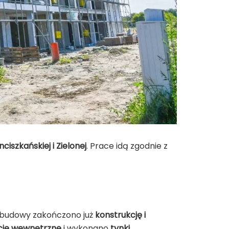
nciszkańskiej i Zielonej
. Prace idą zgodnie z
 budowy zakończono już
konstrukcję i
acje wewnętrzne
i wykonano
tynki
.