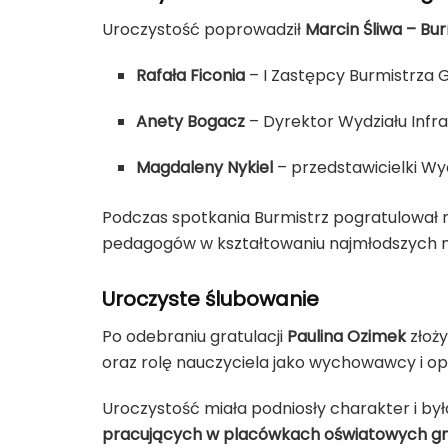
Uroczystość poprowadził
Marcin Śliwa – Bu
Rafała Ficonia
– I Zastępcy Burmistrza 
Anety Bogacz
– Dyrektor Wydziału Infr
Magdaleny Nykiel
– przedstawicielki Wy
Podczas spotkania Burmistrz pogratulował 
pedagogów w kształtowaniu najmłodszych 
Uroczyste ślubowanie
Po odebraniu gratulacji
Paulina Ozimek
złoż
oraz rolę nauczyciela jako wychowawcy i o
Uroczystość miała podniosły charakter i by
pracujących w placówkach oświatowych g