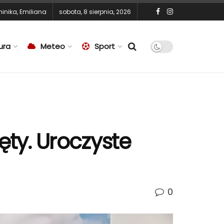
inika
,
Emiliana
sobota, 8 sierpnia, 2026
ura
Meteo
Sport
ty. Uroczyste
0