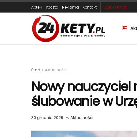
Apteki
Poczta
Reklama
Kontakt
Zgłoś temat!
Ak
Start
Aktualności
Nowy nauczyciel 
ślubowanie w Urz
30 grudnia 2025
w
Aktualności