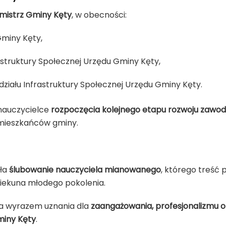
rmistrz Gminy Kęty
, w obecności:
Gminy Kęty,
astruktury Społecznej Urzędu Gminy Kęty,
działu Infrastruktury Społecznej Urzędu Gminy Kęty.
nauczycielce
rozpoczęcia kolejnego etapu rozwoju zaw
mieszkańców gminy.
yła
ślubowanie nauczyciela mianowanego
, którego treść
piekuna młodego pokolenia.
ła wyrazem uznania dla
zaangażowania, profesjonalizmu 
miny Kęty
.