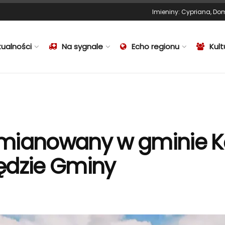
Imieniny
:
Cypriana
,
Dom
tualności
Na sygnale
Echo regionu
Kult
mianowany w gminie Kę
ędzie Gminy