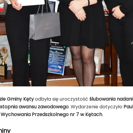
zie Gminy Kęty
odbyła się uroczystość
ślubowania nadan
a stopnia awansu zawodowego
. Wydarzenie dotyczyło
Pau
Wychowania Przedszkolnego nr 7 w Kętach
.
miny