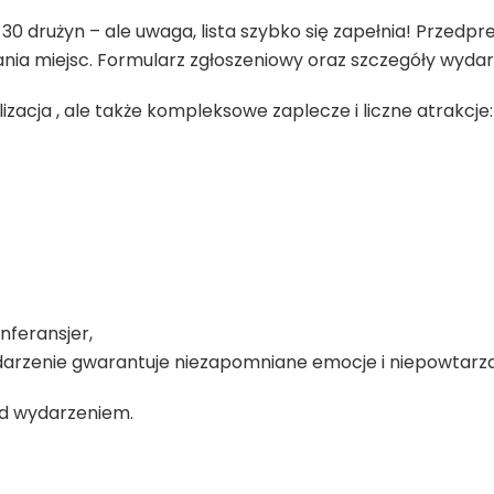
0 drużyn – ale uwaga, lista szybko się zapełnia! Przedpremi
ania miejsc. Formularz zgłoszeniowy oraz szczegóły wydar
alizacja , ale także kompleksowe zaplecze i liczne atrakcje:
nferansjer,
wydarzenie gwarantuje niezapomniane emocje i niepowtarz
ad wydarzeniem.