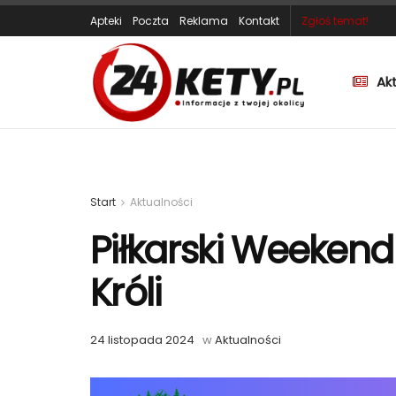
Apteki
Poczta
Reklama
Kontakt
Zgłoś temat!
Ak
Start
Aktualności
Piłkarski Weekend
Króli
24 listopada 2024
w
Aktualności