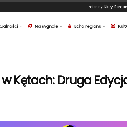
Imieniny
:
Klary
,
Roma
tualności
Na sygnale
Echo regionu
Kult
 w Kętach: Druga Edycja