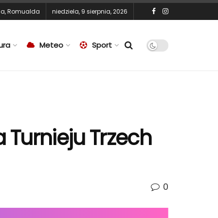
na
,
Romualda
niedziela, 9 sierpnia, 2026
ura
Meteo
Sport
 Turnieju Trzech
0