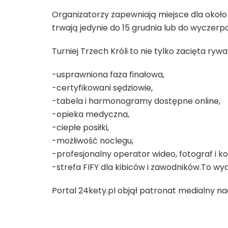
Organizatorzy zapewniają miejsce dla około 3
trwają jedynie do 15 grudnia lub do wyczerp
Turniej Trzech Króli to nie tylko zacięta ryw
-usprawniona faza finałowa,
-certyfikowani sędziowie,
-tabela i harmonogramy dostępne online,
-opieka medyczna,
-ciepłe posiłki,
-możliwość noclegu,
-profesjonalny operator wideo, fotograf i ko
-strefa FIFY dla kibiców i zawodników.To 
Portal 24kety.pl objął patronat medialny n