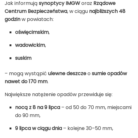
Jak informują
synoptycy IMGW
oraz
Rządowe
Centrum Bezpieczeństwa
, w ciągu
najbliższych 48
godzin
w powiatach:
oświęcimskim
,
wadowickim
,
suskim
– mogą wystąpić
ulewne deszcze
o
sumie opadów
nawet do 170 mm
.
Największe natężenie opadów przewiduje się:
nocą z 8 na 9 lipca
– od 50 do 70 mm, miejscami
do 90 mm,
9 lipca w ciągu dnia
– kolejne 30–50 mm,