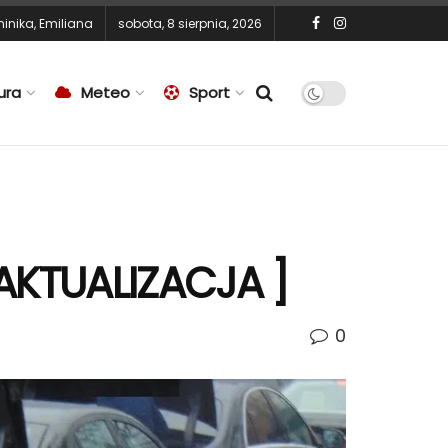
inika
,
Emiliana
sobota, 8 sierpnia, 2026
ura
Meteo
Sport
 AKTUALIZACJA ]
0