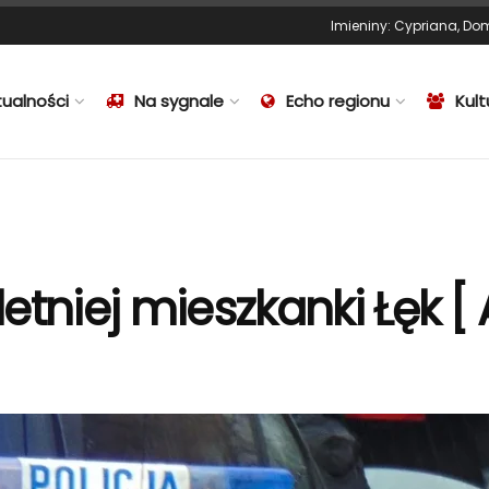
Imieniny
:
Cypriana
,
Dom
tualności
Na sygnale
Echo regionu
Kult
etniej mieszkanki Łęk [