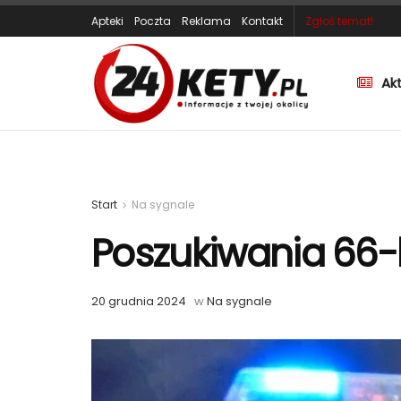
Apteki
Poczta
Reklama
Kontakt
Zgłoś temat!
Ak
Start
Na sygnale
Poszukiwania 66-l
20 grudnia 2024
w
Na sygnale