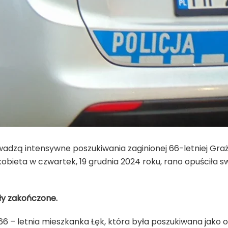
rowadzą intensywne poszukiwania zaginionej 66-letniej Gr
k kobieta w czwartek, 19 grudnia 2024 roku, rano opuściła 
ły zakończone.
u, 66 – letnia mieszkanka Łęk, która była poszukiwana jako