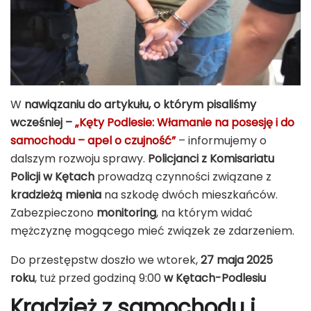
W
nawiązaniu do artykułu, o którym pisaliśmy
wcześniej –
„Kęty Podlesie: Włamanie na posesję i do
samochodu – apel o czujność”
– informujemy o
dalszym rozwoju sprawy.
Policjanci z Komisariatu
Policji w Kętach
prowadzą czynności związane z
kradzieżą mienia
na szkodę dwóch mieszkańców.
Zabezpieczono
monitoring
, na którym widać
mężczyznę mogącego mieć związek ze zdarzeniem.
Do przestępstw doszło we wtorek,
27 maja 2025
roku
, tuż przed godziną 9:00
w Kętach-Podlesiu
Kradzież z samochodu i