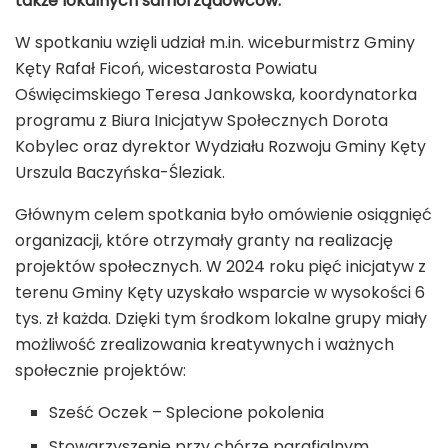
także lokalnych samorządowców.
W spotkaniu wzięli udział m.in. wiceburmistrz Gminy
Kęty Rafał Ficoń, wicestarosta Powiatu
Oświęcimskiego Teresa Jankowska, koordynatorka
programu z Biura Inicjatyw Społecznych Dorota
Kobylec oraz dyrektor Wydziału Rozwoju Gminy Kęty
Urszula Baczyńska-Śleziak.
Głównym celem spotkania było omówienie osiągnięć
organizacji, które otrzymały granty na realizację
projektów społecznych. W 2024 roku pięć inicjatyw z
terenu Gminy Kęty uzyskało wsparcie w wysokości 6
tys. zł każda. Dzięki tym środkom lokalne grupy miały
możliwość zrealizowania kreatywnych i ważnych
społecznie projektów:
Sześć Oczek – Splecione pokolenia
Stowarzyszenie przy chórze parafialnym