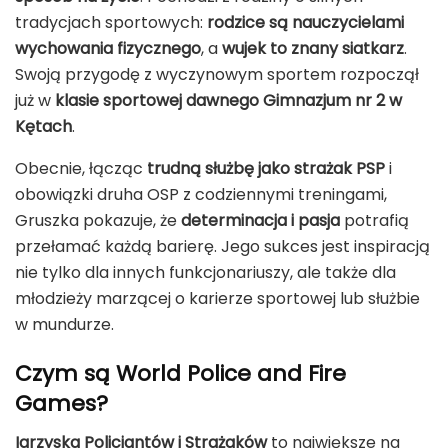
tradycjach sportowych:
rodzice są nauczycielami
wychowania fizycznego
, a
wujek to znany siatkarz
.
Swoją przygodę z wyczynowym sportem rozpoczął
już w
klasie sportowej dawnego Gimnazjum nr 2 w
Kętach
.
Obecnie, łącząc
trudną służbę jako strażak PSP
i
obowiązki druha OSP z codziennymi treningami,
Gruszka pokazuje, że
determinacja i pasja
potrafią
przełamać każdą barierę. Jego sukces jest inspiracją
nie tylko dla innych funkcjonariuszy, ale także dla
młodzieży marzącej o karierze sportowej lub służbie
w mundurze.
Czym są World Police and Fire
Games?
Igrzyska Policjantów i Strażaków
to największe na