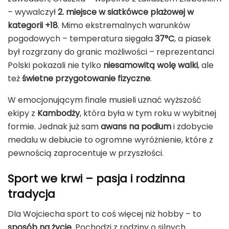
– wywalczył
2. miejsce w siatkówce plażowej w
kategorii +18
. Mimo ekstremalnych warunków
pogodowych – temperatura sięgała
37°C
, a piasek
był rozgrzany do granic możliwości – reprezentanci
Polski pokazali nie tylko
niesamowitą wolę walki
, ale
też
świetne przygotowanie fizyczne
.
W emocjonującym finale musieli uznać wyższość
ekipy z
Kambodży
, która była w tym roku w wybitnej
formie. Jednak już sam
awans na podium
i zdobycie
medalu w debiucie to ogromne wyróżnienie, które z
pewnością zaprocentuje w przyszłości.
Sport we krwi – pasja i rodzinna
tradycja
Dla Wojciecha sport to coś więcej niż hobby – to
sposób na życie
. Pochodzi z rodziny o silnych