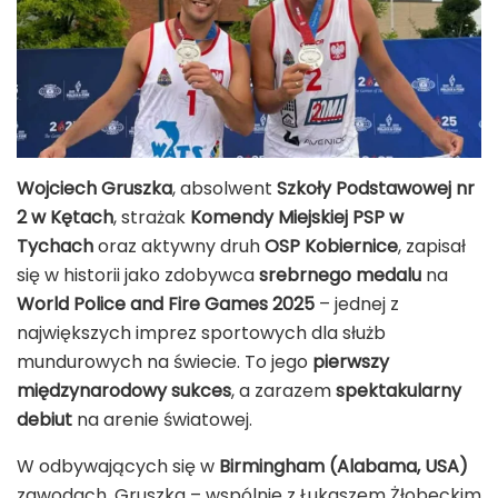
Wojciech Gruszka
, absolwent
Szkoły Podstawowej nr
2 w Kętach
, strażak
Komendy Miejskiej PSP w
Tychach
oraz aktywny druh
OSP Kobiernice
, zapisał
się w historii jako zdobywca
srebrnego medalu
na
World Police and Fire Games 2025
– jednej z
największych imprez sportowych dla służb
mundurowych na świecie. To jego
pierwszy
międzynarodowy sukces
, a zarazem
spektakularny
debiut
na arenie światowej.
W odbywających się w
Birmingham (Alabama, USA)
zawodach, Gruszka – wspólnie z Łukaszem Żłobeckim