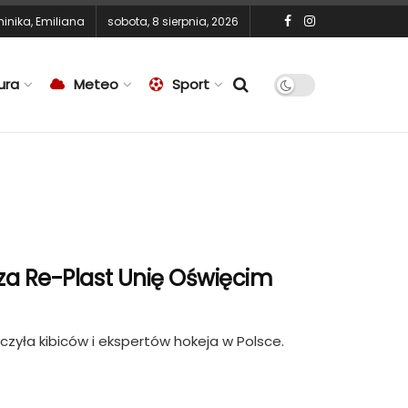
inika
,
Emiliana
sobota, 8 sierpnia, 2026
ura
Meteo
Sport
za Re-Plast Unię Oświęcim
zyła kibiców i ekspertów hokeja w Polsce.