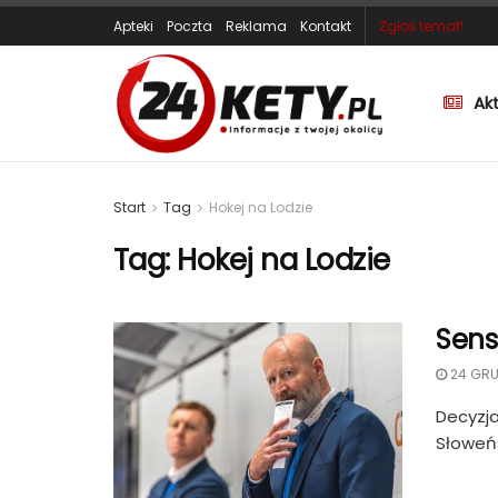
Apteki
Poczta
Reklama
Kontakt
Zgłoś temat!
Ak
Start
Tag
Hokej na Lodzie
Tag:
Hokej na Lodzie
Sens
24 GRU
Decyzja
Słoweńs