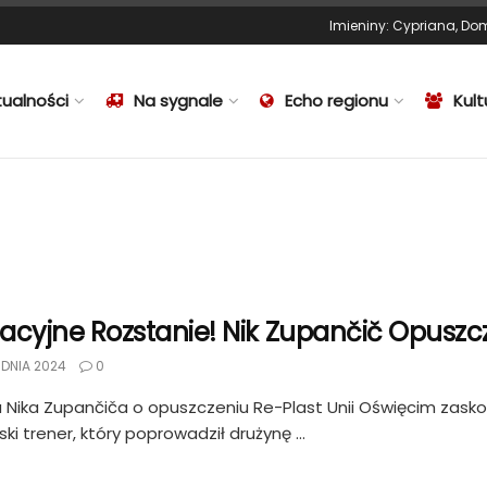
Imieniny
:
Cypriana
,
Dom
tualności
Na sygnale
Echo regionu
Kult
acyjne Rozstanie! Nik Zupančič Opuszc
DNIA 2024
0
 Nika Zupančiča o opuszczeniu Re-Plast Unii Oświęcim zaskoc
ki trener, który poprowadził drużynę ...