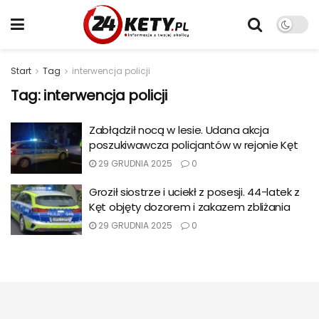
Start
Tag
interwencja policji
Tag:
interwencja policji
Zabłądził nocą w lesie. Udana akcja
poszukiwawcza policjantów w rejonie Kęt
29 GRUDNIA 2025
0
Groził siostrze i uciekł z posesji. 44-latek z
Kęt objęty dozorem i zakazem zbliżania
29 GRUDNIA 2025
0