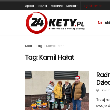
Apteki
Poczta
Reklama
Kontakt
Zgłoś temat!
Ak
Start
Tag
Kamil Hałat
Tag:
Kamil Hałat
Radn
Dzie
11 GRU
Trzej r
swoje di