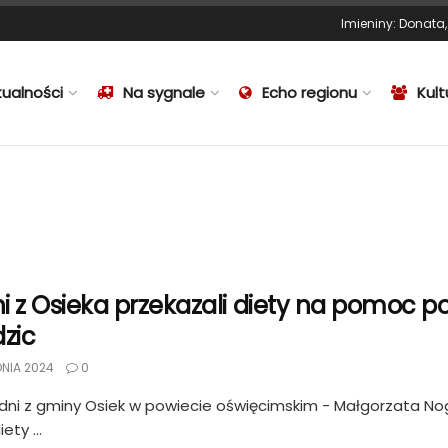
Imieniny
:
Donata
tualności
Na sygnale
Echo regionu
Kult
i z Osieka przekazali diety na pomoc
dzic
DNIA 2024
0
adni z gminy Osiek w powiecie oświęcimskim - Małgorzata Noga
ety ...