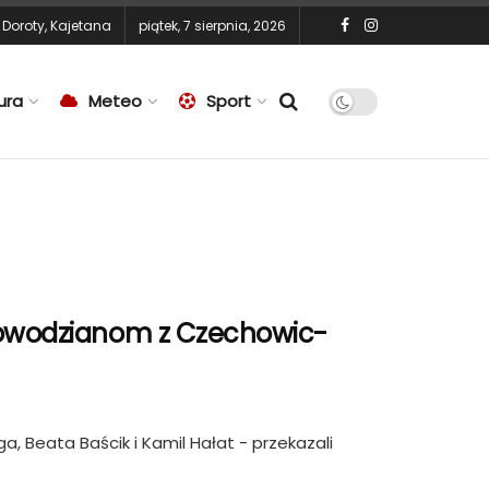
,
Doroty
,
Kajetana
piątek, 7 sierpnia, 2026
ura
Meteo
Sport
 powodzianom z Czechowic-
, Beata Baścik i Kamil Hałat - przekazali