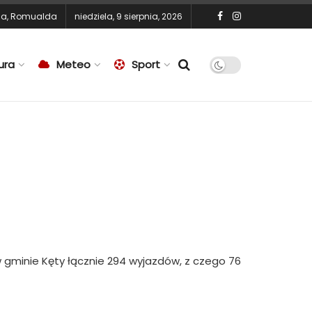
na
,
Romualda
niedziela, 9 sierpnia, 2026
ura
Meteo
Sport
 gminie Kęty łącznie 294 wyjazdów, z czego 76