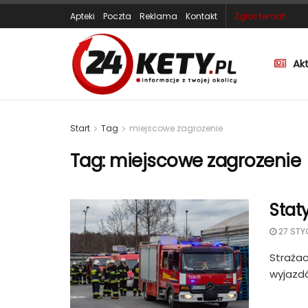
Apteki
Poczta
Reklama
Kontakt
Zgłoś temat!
Ak
Start
Tag
miejscowe zagrozenie
Tag:
miejscowe zagrozenie
Stat
27 STY
Strażac
wyjazdó