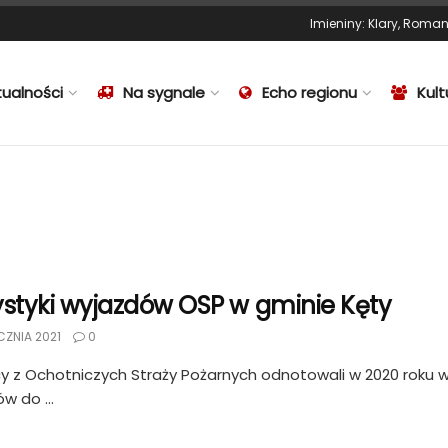
Imieniny
:
Klary
,
Roma
tualności
Na sygnale
Echo regionu
Kult
ystyki wyjazdów OSP w gminie Kęty
CZNIA 2021
0
y z Ochotniczych Straży Pożarnych odnotowali w 2020 roku w
w do ...