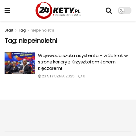
Start
Tag
niepełnoletni
Tag:
niepełnoletni
Wojewoda szuka asystenta – zrób krok w
stronę kariery z Krzysztofem Janem
Klęczarem!
23 STYCZNIA 2025
0