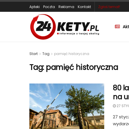
Apteki
Poczta
Reklama
Kontakt
Zgłoś temat!
Ak
Start
Tag
pamięć historyczna
Tag:
pamięć historyczna
80 l
na u
27 STY
27 styc
wydarze