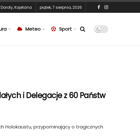
,
Doroty
,
Kajetana
piątek, 7 sierpnia, 2026
ura
Meteo
Sport
lałych i Delegacje z 60 Państw
ch Holokaustu, przypominający o tragicznych