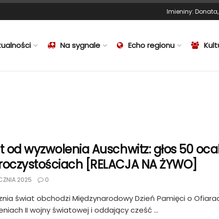
Imieniny
:
Donata
tualności
Na sygnale
Echo regionu
Kult
at od wyzwolenia Auschwitz: głos 50 oca
roczystościach [RELACJA NA ŻYWO]
CZNIA 2025
0
znia świat obchodzi Międzynarodowy Dzień Pamięci o Ofiara
niach II wojny światowej i oddający cześć ...