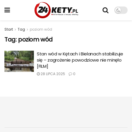
Start
Tag
poziom wód
Tag:
poziom wód
Stan wód w Kętach i Bielanach stabilizuje
się – zagrożenie powodziowe nie minęło
[FILM]
28 LIPCA 2025
0