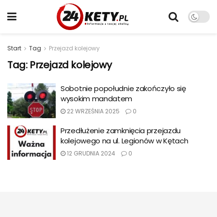
Start
Tag
Przejazd kolejowy
Tag:
Przejazd kolejowy
Sobotnie popołudnie zakończyło się
wysokim mandatem
22 WRZEŚNIA 2025
0
Przedłużenie zamknięcia przejazdu
kolejowego na ul. Legionów w Kętach
12 GRUDNIA 2024
0