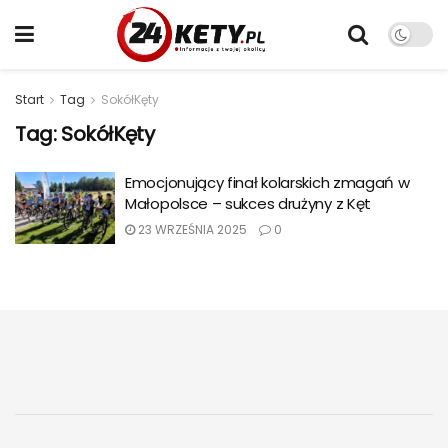
Start
Tag
SokółKęty
Tag:
SokółKęty
Emocjonujący finał kolarskich zmagań w
Małopolsce – sukces drużyny z Kęt
23 WRZEŚNIA 2025
0