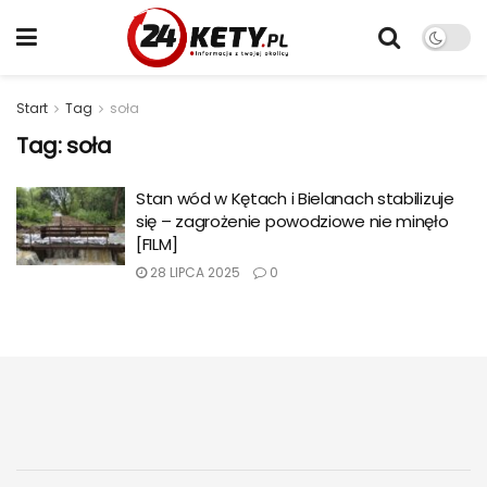
Start
Tag
soła
Tag:
soła
Stan wód w Kętach i Bielanach stabilizuje
się – zagrożenie powodziowe nie minęło
[FILM]
28 LIPCA 2025
0