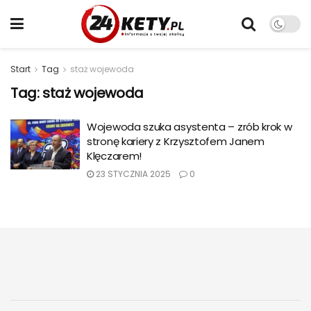
Start
Tag
staż wojewoda
Tag:
staż wojewoda
Wojewoda szuka asystenta – zrób krok w
stronę kariery z Krzysztofem Janem
Klęczarem!
23 STYCZNIA 2025
0