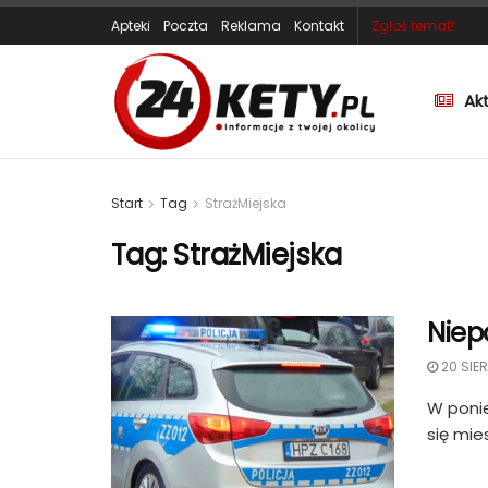
Apteki
Poczta
Reklama
Kontakt
Zgłoś temat!
Ak
Start
Tag
StrażMiejska
Tag:
StrażMiejska
Niep
20 SIER
W ponie
się mie