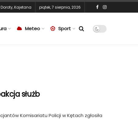
,
Doroty
,
Kajetana
piątek, 7 sierpnia, 2026
ura
Meteo
Sport
akcja służb
icjantów Komisariatu Policji w Kętach zgłosiła