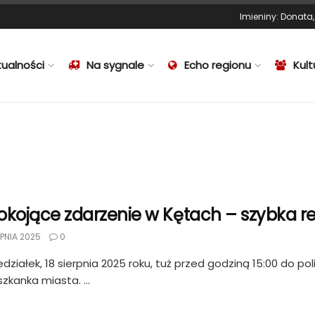
Imieniny
:
Donata
tualności
Na sygnale
Echo regionu
Kult
okojące zdarzenie w Kętach – szybka re
PNIA 2025
0
działek, 18 sierpnia 2025 roku, tuż przed godziną 15:00 do pol
szkanka miasta. ...