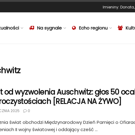
Imieniny
:
Donata
tualności
Na sygnale
Echo regionu
Kult
chwitz
at od wyzwolenia Auschwitz: głos 50 oca
roczystościach [RELACJA NA ŻYWO]
CZNIA 2025
0
znia świat obchodzi Międzynarodowy Dzień Pamięci o Ofiara
niach II wojny światowej i oddający cześć ...