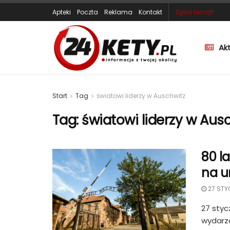
Apteki
Poczta
Reklama
Kontakt
Zgłoś temat!
Ak
Start
Tag
światowi liderzy w Auschwitz
Tag:
światowi liderzy w Aus
80 l
na u
27 STY
27 styc
wydarze