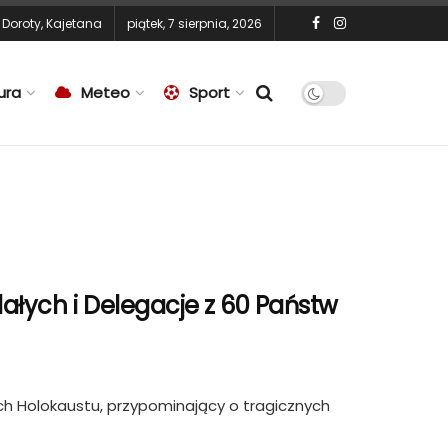
,
Doroty
,
Kajetana
piątek, 7 sierpnia, 2026
ura
Meteo
Sport
lałych i Delegacje z 60 Państw
ch Holokaustu, przypominający o tragicznych