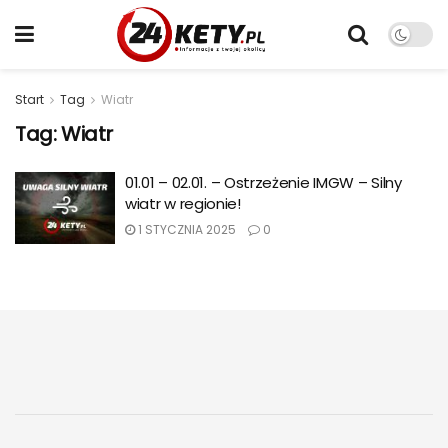
Start
Tag
Wiatr
Tag:
Wiatr
01.01 – 02.01. – Ostrzeżenie IMGW – Silny
wiatr w regionie!
1 STYCZNIA 2025
0