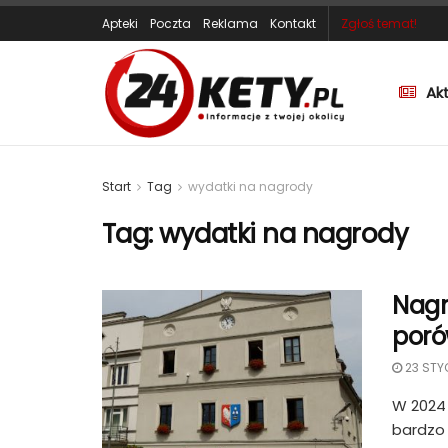
Apteki
Poczta
Reklama
Kontakt
Zgłoś temat!
Ak
Start
Tag
wydatki na nagrody
Tag:
wydatki na nagrody
Nagr
poró
23 STY
W 2024 
bardzo r