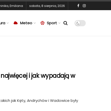
inika
,
Emiliana
sobota, 8 sierpnia, 2026
ura
Meteo
Sport
najwięcej i jak wypadają w
akich jak Kęty, Andrychów i Wadowice były