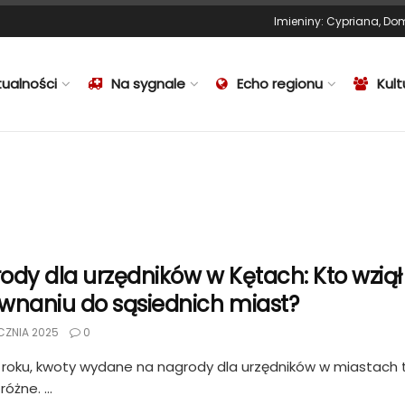
Imieniny
:
Cypriana
,
Dom
tualności
Na sygnale
Echo regionu
Kult
ody dla urzędników w Kętach: Kto wziął 
wnaniu do sąsiednich miast?
CZNIA 2025
0
roku, kwoty wydane na nagrody dla urzędników w miastach t
óżne. ...