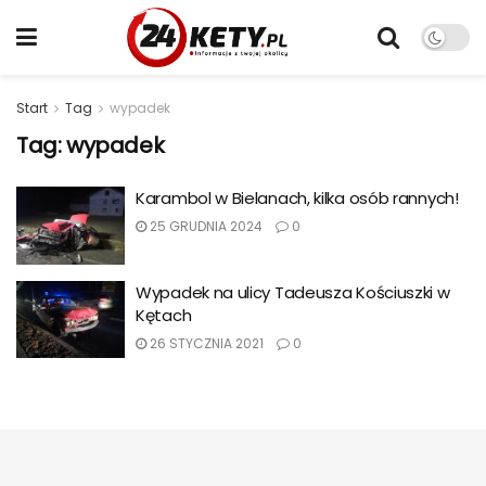
Start
Tag
wypadek
Tag:
wypadek
Karambol w Bielanach, kilka osób rannych!
25 GRUDNIA 2024
0
Wypadek na ulicy Tadeusza Kościuszki w
Kętach
26 STYCZNIA 2021
0